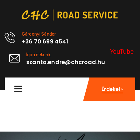
Gárdonyi Sándor
+36 70 699 4541
YouTube
Írjon nekünk
szanto.endre@chcroad.hu
Érdekel