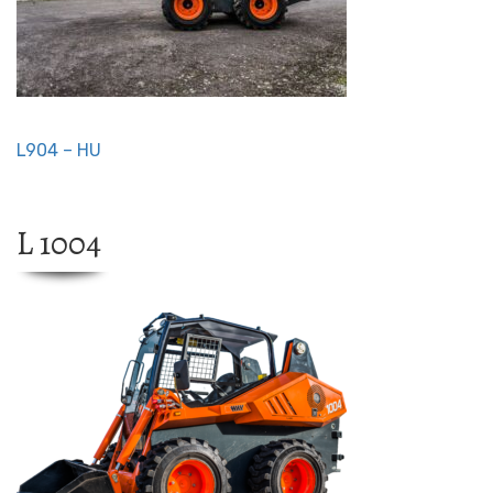
L904 – HU
L 1004