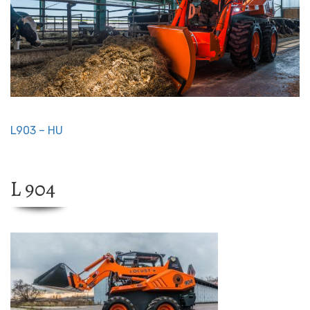
L903 – HU
L 904